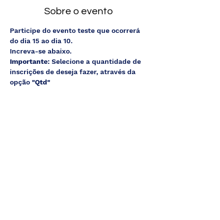
Sobre o evento
Participe do evento teste que ocorrerá 
do dia 15 ao dia 10.
Increva-se abaixo.
Importante: 
Selecione a quantidade de 
inscrições de deseja fazer, através da 
opção 
"Qtd" 
Inscrições
Sale ended
Ticket type
Inscrição VIP
More info
Price